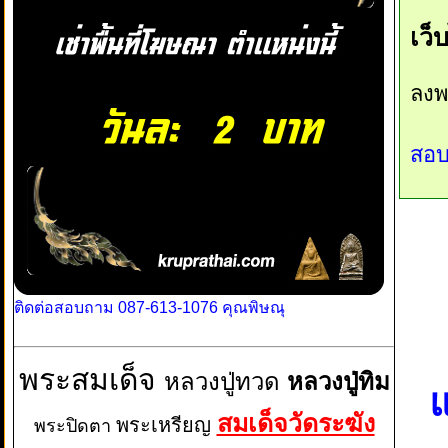
เว็
ลงพ
สอบ
ติดต่อสอบถาม 087-613-1076 คุณพิษณุ
พระสมเด็จ
หลวงปู่ทวด
หลวงปู่ทิม
แ
สมเด็จวัดระฆัง
พระเหรียญ
พระปิดตา