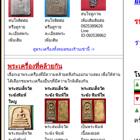
อ
สนใจดูภาพ
ร
สนใจติดต่อ
สนใจติดต่อ
เพิ่มเติมติอต่อ
0925389626
หรือดูราย
หรือดูราย
Line
ละเอียดพระ
ละเอียดพระ
ID:0925389626
เพิ่มเติม
เพิ่มเติม
ร
ติดต่อ0935498751
ติดต่อ0935498751
ดูพระเครื่องทั้งหมดของร้านเช่านี้ ->
line
line
ID:75861239
ID:75861239
พระเครื่องที่คล้ายกัน
โ
เลือกเอาพระเครื่องที่มีความคล้ายคลึงกันออกมาแสดง เพื่อให้ท่าน
ได้เลือกชมพระเครื่องอื่นๆที่มีความใกล้เคียงกัน
พระสมเด็จวัด
พระสมเด็จวัด
พระสมเด็จวัด
ระฆังพิมพ์
ระฆัง พิมพ์ให
ระฆัง พิมพ์ให
ใหญ
ค
พระสมเด็จวัด
เป็นพระพิมพ์
พระสมเด็จวัด
ระฆัง พิมพ์
เนื้อผงยอด
ระฆังพิมพ์
ใหญ่-เกศทะลุ
นิยม ชุดเบญจ