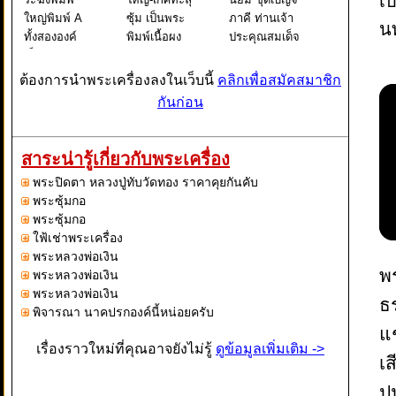
เบ
ใหญ่พิมพ์ A
ซุ้ม เป็นพระ
ภาคี ท่านเจ้า
นท
ทั้งสององค์
พิมพ์เนื้อผง
ประคุณสมเด็จ
เป็นพระพิมพ์
ยอดนิยม ชุด
พระพุฒาจาร
เดียวกันแต่
เบญจภาคี
ย์ (โต พรหม
ต้องการนำพระเครื่องลงในเว็บนี้
คลิกเพื่อสมัคสมาชิก
สภาพการกด
ท่านเจ้า
รังษี) วัดระฆัง
กันก่อน
จากแม่พิมพ์
ประคุณสมเด็จ
โฆสิตาราม
ต่างกันกล่าว
พระพุฒาจาร
วรมหาวิหาร
คือ องค์ที่ 1
ย์ (โต พรหม
แขวงศิริราช
สาระน่ารู้เกี่ยวกับพระเครื่อง
เป็นองค์ที่กด
รังษี) วัดระฆัง
เขต
พระปิดตา หลวงปู่ทับวัดทอง ราคาคุยกันคับ
จากแม่พิมพ์
โฆสิตารามว
บางกอกน้อย
พระซุ้มกอ
องค์ต้นๆจะเ
รมหา
กรุงเทพ
พระซุ้มกอ
ใฟ้เช่าพระเครื่อง
พระหลวงพ่อเงิน
พ
พระหลวงพ่อเงิน
พระหลวงพ่อเงิน
ธ
พิจารณา นาคปรกองค์นี้หน่อยครับ
แช
เรื่องราวใหม่ที่คุณอาจยังไม่รู้
ดูข้อมูลเพิ่มเติม ->
เ
ป