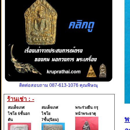
ติดต่อสอบถาม 087-613-1076 คุณพิษณุ
ร้านเช่า : -
สมเด็จเกศ
สมเด็จเกศ
พระร่วงยืน กรุ
ไชโย 6ชั้นอก
ไชโย
หน้าพระธาตุ
พ
ตัน
7ชั้น(นิยม)