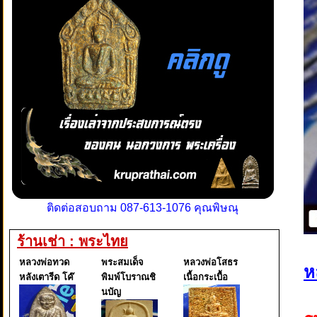
ติดต่อสอบถาม 087-613-1076 คุณพิษณุ
ร้านเช่า : พระไทย
หลวงพ่อทวด
พระสมเด็จ
หลวงพ่อโสธร
ห
หลังเตารีด โค๊
พิมพ์โบราณชิ
เนื้อกระเบื้อ
นบัญ