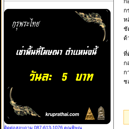
ก่
กร
หล
ช
ด้
ที
กล
กา
ช
ติดต่อสอบถาม 087-613-1076 คุณพิษณุ