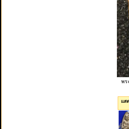
พระ
แสด