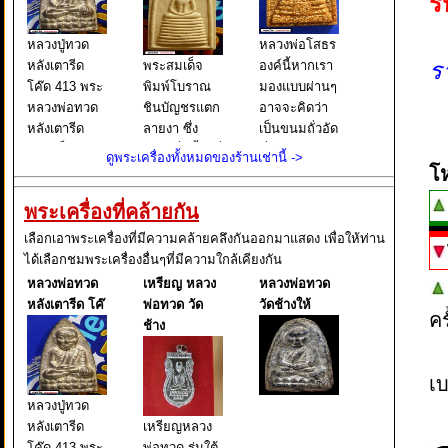
ร
หลวงปู่ทวด
หลวงพ่อโสธร
ร
หลังเตารีด
พระสมเด็จ
องค์นี้หากเรา
โค๊ด 413 พระ
พิมพ์โบราณ
มองแบบผ่านๆ
หลวงพ่อทวด
ชินบัญชรแตก
อาจจะคิดว่า
หลังเตารีด
ลายงา ซึ่ง
เป็นขนมถั่วอัด
พิมพ์เล็ก หน้า
เขียนชื่อนี้ไว้ที่
ที่เราเคยกิน
ดูพระเครื่องทั้งหมดของร้านเช่านี้ ->
อาปาเช่ แข้ง
บนกล่องใส่
กัน แต่จริงๆ
โ
ธรรมดา ปี
พระ และยังมี
แล้วนั่นคือ
พระเครื่องที่คล้ายกัน
๒๕๐๕ นับเป็น
เขียนต่อไปอีก
พระหลวงพ่อ
พระยอดนิยม
ว่า ผงเก่าสม
โสธร พิมพ์
เลือกเอาพระเครื่องที่มีความคล้ายคลึงกันออกมาแสดง เพื่อให้ท่าน
อีกรุ่นหนึ่งใน
เด็จพุฒาจารย์
หลังคา
ได้เลือกชมพระเครื่องอื่นๆที่มีความใกล้เคียงกัน
ตระกูล พระ
โต พรหมรังสี
กระเบื้องโบสถ์
หลวงพ่อทวด
เหรียญ หลวง
หลวงพ่อทวด
หลวงพ่อทวด
มหาเถราจาร
ซึ่งหากเราใช้ว
หลังเตารีด โค๊
พ่อทวด วัด
วัดช้างให้
ค
ย์ แห่งกร
ช้าง
เบ
หลวงปู่ทวด
หลังเตารีด
เหรียญหลวง
โค๊ด 413 พระ
พ่อทวด รุ่นใต้