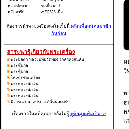
หลวงพ่อทวด
ร่มเย็น เสาร์
หลังเตารีด
๕ ปี2526 เนื้อ
พิมพ์เล็ก หน้า
อัลปาก้า รูป
อาปาเช่ แข้ง
ทรงและราย
ต้องการนำพระเครื่องลงในเว็บนี้
คลิกเพื่อสมัคสมาชิก
ธรรมดา ปี
ละเอียดต่างๆ
กันก่อน
๒๕๐๕ นับเป็น
ของเหรียญ
พระยอดนิยม
อาศัยเค้าแบบ
อีกรุ่นหนึ่งใน
จากเหรียญ
สาระน่ารู้เกี่ยวกับพระเครื่อง
ตระกูล พระ
หลวงพ่อทวด
พระปิดตา หลวงปู่ทับวัดทอง ราคาคุยกันคับ
หลวงพ่อทวด
รุ่นแรก ปี2550
หล
พระซุ้มกอ
วิ
พระซุ้มกอ
ใฟ้เช่าพระเครื่อง
พระหลวงพ่อเงิน
พระหลวงพ่อเงิน
พร
พระหลวงพ่อเงิน
พิจารณา นาคปรกองค์นี้หน่อยครับ
ธ
พร
เรื่องราวใหม่ที่คุณอาจยังไม่รู้
ดูข้อมูลเพิ่มเติม ->
เส