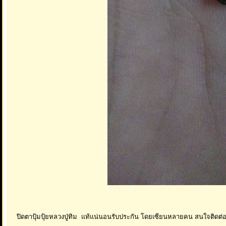
ปิดตาปุ้มปุ้ยหลวงปู่ทิม แท้แน่นอนรับประกัน โดยเซียนหลายคน สนใจติดต