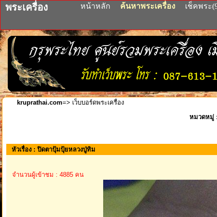
พระเครื่อง
หน้าหลัก
ค้นหาพระเครื่อง
เช็คพระ(
kruprathai.com
=> เว็บบอร์ดพระเครื่อง
หมวดหมู่ 
หัวเรื่อง : ปิดตาปุ้มปุ้ยหลวงปู่ทิม
จำนวนผู้เข้าชม : 4885 คน