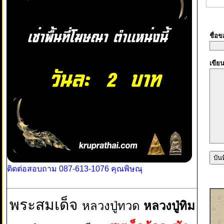
ชื่อ
เขีย
ติดต่อสอบถาม 087-613-1076 คุณพิษณุ
พระสมเด็จ
หลวงปู่ทวด
หลวงปู่ทิม