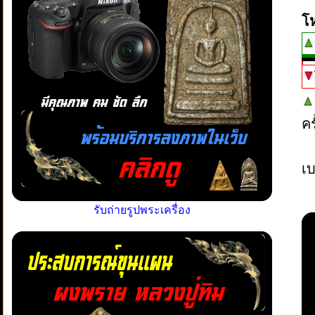
โ
ค
เบ
รับถ่ายรูปพระเครื่อง