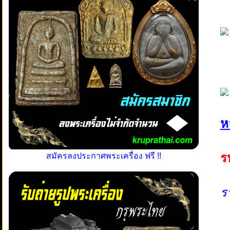
ห
ร
สมัครลงประกาศพระเครื่อง ฟรี !!
ร