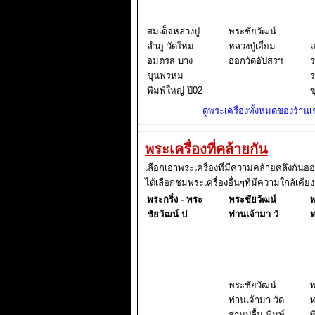
สมเด็จหลวงปู่
พระชัยวัฒน์
ลำภู วัดใหม่
หลวงปู่เอี่ยม
ส
อมตรส บาง
ออกวัดอัปสรฯ
ร
ขุนพรหม
ร
พิมพ์ใหญ่ ปี02
ข
ดูพระเครื่องทั้งหมดของร้านเช่
พระเครื่องที่คล้ายกัน
เลือกเอาพระเครื่องที่มีความคล้ายคลึงกันอ
ได้เลือกชมพระเครื่องอื่นๆที่มีความใกล้เคียง
พระกริ่ง - พระ
พระชัยวัฒน์
พ
ชัยวัฒน์ ป
ท่านเจ้ามา วั
ท
พระชัยวัฒน์
พ
ท่านเจ้ามา วัด
ท
สามปลื้ม พิมพ์
พ