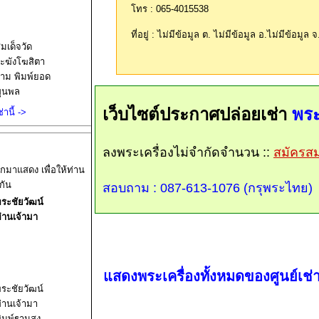
โหวดจากผู้เยี่ยมชม
(คุณชอบ หรือ ไม่ชอบ
ชอบ
มเด็จวัด
ะฆังโฆสิตา
ไม่ชอบ
าม พิมพ์ยอด
ุนพล
ชอบ
0%
ไม่ชอบ
0%
จากความน่าเชื่อถ
านี้ ->
065-4015538
เบอร์ติดต่อ
ติดต่อ คุ
อกมาแสดง เพื่อให้ท่าน
กัน
ระชัยวัฒน์
พระชัยวัฒน์ หลวงปู่เอี่ยม ออกวัดอัป
่านเจ้ามา
การใช้มาพอสมควร ทำให้สึกไปบ้าง แ
ระชัยวัฒน์
่านเจ้ามา
ิมพ์ฐานสูง