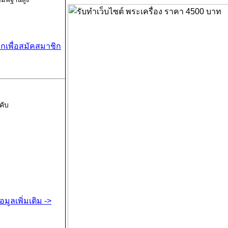
ร้านเช่าพระ : -เม้ง อ่างทอง
ิกเพื่อสมัคสมาชิก
ชื่อพระ : พระชัยวัฒน์ หลวงปู่เอี่ยม ออกวัดอัปส
ประเภทพระ : พระชัยวัฒน์
ประเภทการขาย :
เมื่อวันที่ : 2023-01-14 03:27:12
คับ
จำนวนเข้าชม : 5668 ครั้ง
ที่อยู่สำหรับติดต่อ
ชื่อผู้ประกาศ : เม้ง Amulet
E-mail : redmi220263a@gmail.com
โทร : 065-4015538
้อมูลเพิ่มเติม ->
ที่อยู่ : ไม่มีข้อมูล ต. ไม่มีข้อมูล อ.ไม่มีข้อมูล