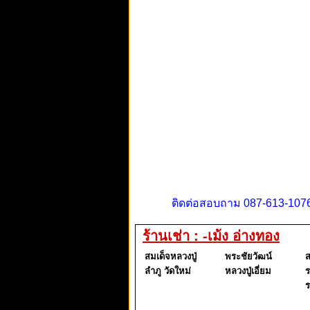
ติดต่อสอบถาม 087-613-1076
ร้านเช่า : -เม้ง อ่างทอง
สมเด็จหลวงปู่
พระชัยวัฒน์
ส
ลำภู วัดใหม่
หลวงปู่เอี่ยม
ร