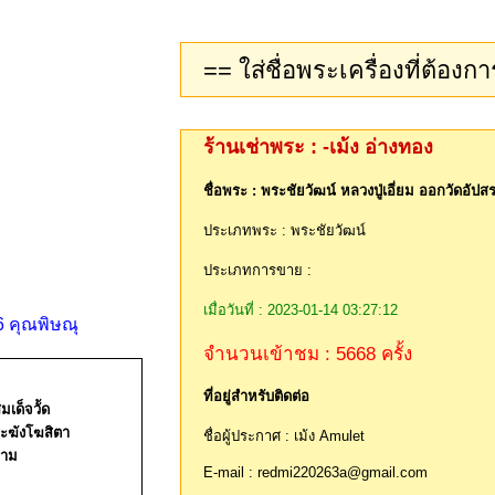
พระชัยวัฒน์ หลวงปู่เอี่ยม อ
หมู)
 คุณพิษณุ
รหัสพระเครื่อง : 6245
มเด็จวััด
ะฆังโฆสิตา
ราคา 3500
-.
ราม