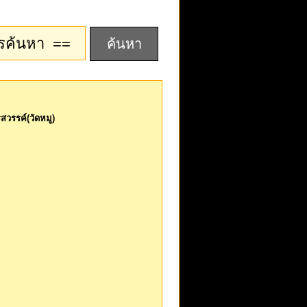
อกวัดอัปสรสวรรค์(วัด