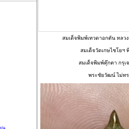
เว็บไซต์ประกาศปล่อยเช่า
พระ
ลงพระเครื่องไม่จำกัดจำนวน ::
สมัครสมา
สอบถาม : 087-613-1076 (กรุพระไทย)
แสดงพระเครื่องทั้งหมดของศูนย์เช่าน
ษณุ