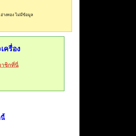
)
0%
0%
ือ : 0 ครั้ง
ณเม้ง
สรสวรรค์ (วัดหมู) พระผ่าน
ต่..โดยรวม ถือว่าok