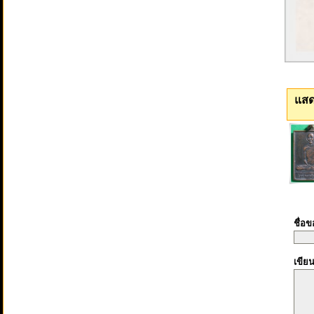
แสด
ชื่อ
เขีย