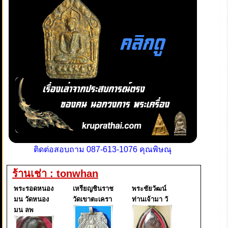
ติดต่อสอบถาม 087-613-1076 คุณพิษณุ
ร้านเช่า : tonwhan
พระรอดหนอง
เหรียญชินราช
พระชัยวัฒน์
มน วัดหนอง
วัดเขาตะเครา
ท่านเจ้ามา วั
มน ลพ