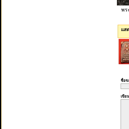
พระ
แสด
ชื่อ
เขีย