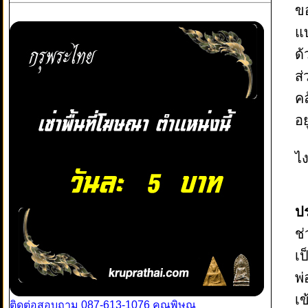
ข
แบ
ด้
ส่
คล
อย
ไ
ปร
ช่
เป
พ
เข
ติดต่อสอบถาม 087-613-1076 คุณพิษณุ