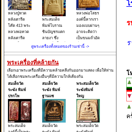
โ
หลวงปู่ทวด
หลวงพ่อโสธร
หลังเตารีด
พระสมเด็จ
องค์นี้หากเรา
ร
โค๊ด 413 พระ
พิมพ์โบราณ
มองแบบผ่านๆ
หลวงพ่อทวด
ชินบัญชรแตก
อาจจะคิดว่า
หลังเตารีด
ลายงา ซึ่ง
เป็นขนมถั่วอัด
ร
พิมพ์เล็ก หน้า
เขียนชื่อนี้ไว้ที่
ที่เราเคยกิน
ดูพระเครื่องทั้งหมดของร้านเช่านี้ ->
อาปาเช่ แข้ง
บนกล่องใส่
กัน แต่จริงๆ
ธรรมดา ปี
พระ และยังมี
แล้วนั่นคือ
พระเครื่องที่คล้ายกัน
๒๕๐๕ นับเป็น
เขียนต่อไปอีก
พระหลวงพ่อ
พระยอดนิยม
ว่า ผงเก่าสม
โสธร พิมพ์
เลือกเอาพระเครื่องที่มีความคล้ายคลึงกันออกมาแสดง เพื่อให้ท่าน
โ
อีกรุ่นหนึ่งใน
เด็จพุฒาจารย์
หลังคา
ได้เลือกชมพระเครื่องอื่นๆที่มีความใกล้เคียงกัน
ตระกูล พระ
โต พรหมรังสี
กระเบื้องโบสถ์
สมเด็จวัด
สมเด็จวัด
พระสมเด็จวัด
หลวงพ่อทวด
มหาเถราจาร
ซึ่งหากเราใช้ว
ระฆัง พิมพ์
ระฆัง พิมพ์
ระฆังพิมพ์
ย์ แห่งกร
ปรกโพ
ฐานแซ
ใหญ
ค
พระสมเด็จ
สมเด็จวัด
พระสมเด็จวัด
องค์นี้เป็นพระ
ระฆัง พิมพ์
ระฆังพิมพ์