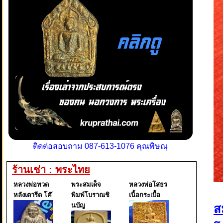
ติดต่อสอบถาม 087-613-1076 คุณพิษณุ
ร้านเช่า : พระไทย
หลวงพ่อทวด
พระสมเด็จ
หลวงพ่อโสธร
หลังเตารีด โค๊
พิมพ์โบราณชิ
เนื้อกระเบื้อ
นบัญ
ส