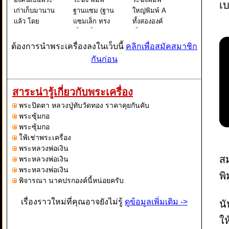
เบ
เก่าเก็บมานาน
ฐานแซม (ฐาน
ใหญ่พิมพ์ A
แล้ว โดย
แซมเล็ก ทรง
ทั้งสององค์
ลักษณ์เด่นๆ
เล็ก) เป็นของ
เป็นพระพิมพ์
ขององค์พระ
หวงวิจารณ์
เดียวกันแต่
ต้องการนำพระเครื่องลงในเว็บนี้
คลิกเพื่อสมัคสมาชิก
สมเต็จนั้นจะ
พระสมเด็จ
สภาพการกด
กันก่อน
นั่งขัดสมาธิ์อยู่
องค์นี้เนื้อหนึบ
จากแม่พิมพ์
บนฐานสูง ซึ่ง
นุ่ม แกร่ง มี
ต่างกันกล่าว
อยู่ภายในซุ้ม
มวลสารตาม
คือ องค์ที่ 1
สาระน่ารู้เกี่ยวกับพระเครื่อง
ที่มีลักษณะ
สูรวัดระฆัง ลง
เป็นองค์ที่กด
พระปิดตา หลวงปู่ทับวัดทอง ราคาคุยกันคับ
คล้ายกับระฆัง
รักษลงทองมา
จากแม่พิมพ์
พระซุ้มกอ
โดยที
แต่เดิม ซึ
องค์ต้นๆจะเ
พระซุ้มกอ
ใฟ้เช่าพระเครื่อง
พระหลวงพ่อเงิน
ส
พระหลวงพ่อเงิน
พระหลวงพ่อเงิน
พิ
พิจารณา นาคปรกองค์นี้หน่อยครับ
เรื่องราวใหม่ที่คุณอาจยังไม่รู้
ดูข้อมูลเพิ่มเติม ->
นั
ให