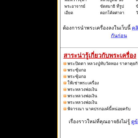
พระอาจารย์
ขัดสมาธิ ที่รูป
ข
เอียด
ตอกโค้ดศาลา
ว
ของทางวัดระ
หารไร่ โดย
ต้องการนำพระเครื่องลงในเว็บนี้
คล
ล็อคเก็ตและ
กันก่อน
รูปถูกทำให้
เป็นทรงรีเพื่อ
เวลานำมา
สาระน่ารู้เกี่ยวกับพระเครื่อง
ห้อยคอหรือ
พระปิดตา หลวงปู่ทับวัดทอง ราคาคุยกั
บูชาก็จะทำ
พระซุ้มกอ
พระซุ้มกอ
ใฟ้เช่าพระเครื่อง
พระหลวงพ่อเงิน
พระหลวงพ่อเงิน
พระหลวงพ่อเงิน
พิจารณา นาคปรกองค์นี้หน่อยครับ
เรื่องราวใหม่ที่คุณอาจยังไม่รู้
ดูข