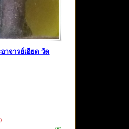
อาจารย์เอียด วัด
)
0%