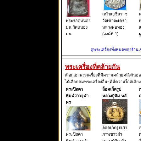
เหรียญชินราช
พ
พระรอดหนอง
วัดเขาตะเครา
ท
มน วัดหนอง
หลวงพ่อทอง
ส
มน
(องค์ที่ 1)
ฐ
ดูพระเครื่องทั้งหมดของร้านเช่
พระเครื่องที่คล้ายกัน
เลือกเอาพระเครื่องที่มีความคล้ายคลึงกันอ
ได้เลือกชมพระเครื่องอื่นๆที่มีความใกล้เคียง
พระปิดตา
ล็อคเก็ตรูป
เ
พิมพ์ว่าวจุฬา
หลวงปู่ทิม หลั
ต
พร
ล็อคเก็ตรูปเก่า
เ
พระปิดตา
ภาพขาวดำ
ต
พิมพ์ว่าวจุฬา
หลวงปู่ทิม นั่ง
ส