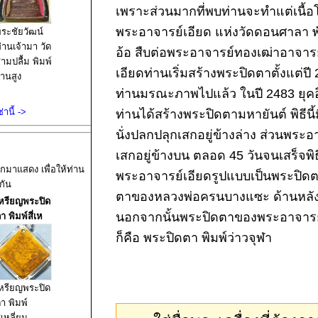
เพราะส่วนมากที่พบท่านจะทำแต่เนื้
พระอาจารย์เอียด แห่งวัดดอนศาลา พั
ระชัยวัฒน์
่านเจ้ามา วัด
อ้อ สืบต่อพระอาจารย์ทองเฒ่าอาจา
ามปลื้ม พิมพ์
เอียดท่านเริ่มสร้างพระปิดตาตั้งแต่ป
านสูง
ท่านมรณะภาพไปแล้ว ในปี 2483 ยุคอิ
านี้ ->
ท่านได้สร้างพระปิดตามหายันต์ พิธีนี้
นั่งปลกปลุกเสกอยู่ข้างล่าง ส่วนพระอ
เสกอยู่ข้างบน ตลอด 45 วันจนเสร็จพ
อกมาแสดง เพื่อให้ท่าน
พระอาจารย์เอียดรูปแบบเป็นพระปิดต
กัน
ตาของหลวงพ่อครนบางแซะ ด้านหลัง
หรียญพระปิด
นอกจากนั้นพระปิดตาของพระอาจารย์เอ
า พิมพ์สี่เห
ก็คือ พระปิดตา พิมพ์ว่าวจุฬา
หรียญพระปิด
า พิมพ์
ี่เหลี่ยม