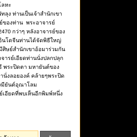
อโลหะ
ทลุง ท่านเป็นเจ้าสำนักเขา
รย์ของท่าน พระอาจารย์
ี 2470 กว่าๆ หลังอาจารย์ของ
นโดจีนท่านได้จัดพิธีใหญ่
มีศิษย์สำนักเขาอ้อมาร่วมกัน
าจารย์เอียดท่านนั่งปลกปลุก
ิธี พระปิดตา มหายันต์ของ
านั่งลอยองค์ คล้ายๆพระปิด
มียันต์อุณาโลม
ียดที่พบเห็นอีกพิมพ์หนึ่ง