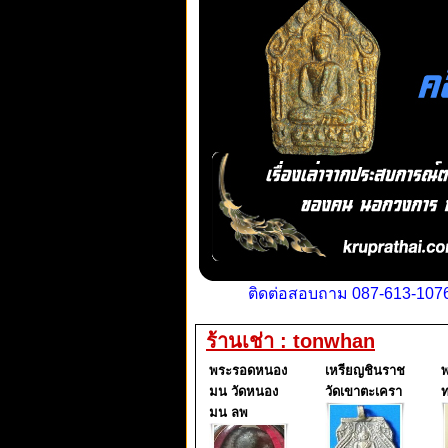
ติดต่อสอบถาม 087-613-1076
ร้านเช่า : tonwhan
พระรอดหนอง
เหรียญชินราช
พ
มน วัดหนอง
วัดเขาตะเครา
ท
มน ลพ