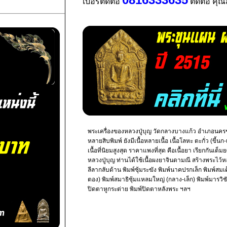
เบอร์ติดต่อ
ติดต่อ คุ
พระเครื่องของหลวงปู่บุญ วัดกลางบางแก้ว อำเภอนครช
หลายสิบพิมพ์ ยังมีเนื้อหลายเนื้อ เนื้อโลหะ ตะกั่ว (ขี้นก-
เนื้อที่นิยมสูงสุด ราคาแพงที่สุด คือเนื้อยา เรียกกันเต
หลวงปู่บุญ ท่านได้ใช้เนื้อผงยาจินดามณี สร้างพระไว้หลา
ลีลากลับด้าน พิมพ์ซุ้มระฆัง พิมพ์นาคปรกเล็ก พิมพ์สม
ตอง) พิมพ์สมาธิซุ้มแหลมใหญ่ (กลาง-เล็ก) พิมพ์มารวิช
ปิดตาหูกระต่าย พิมพ์ปิดตาหลังพระ ฯลฯ