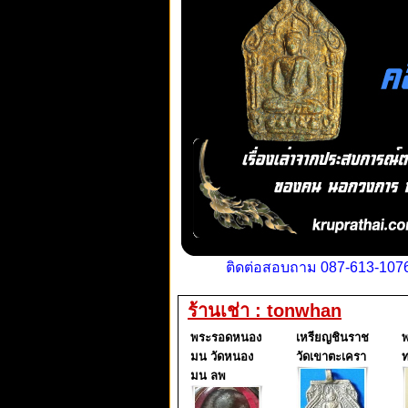
ติดต่อสอบถาม 087-613-1076
ร้านเช่า : tonwhan
พระรอดหนอง
เหรียญชินราช
พ
มน วัดหนอง
วัดเขาตะเครา
ท
มน ลพ