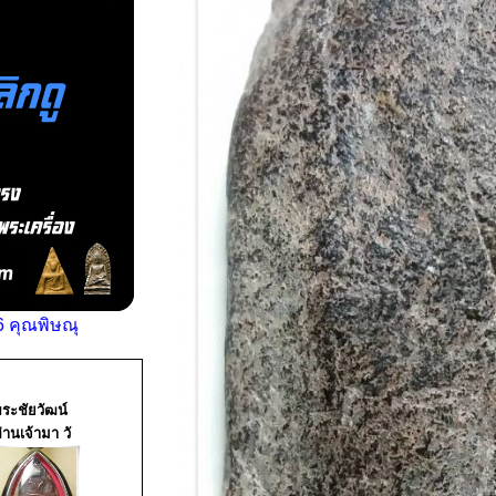
 คุณพิษณุ
ระชัยวัฒน์
่านเจ้ามา วั