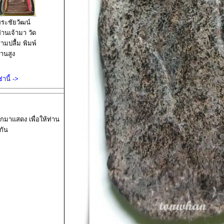
ระชัยวัฒน์
่านเจ้ามา วัด
ามปลื้ม พิมพ์
านสูง
านี้ ->
อกมาแสดง เพื่อให้ท่าน
กัน