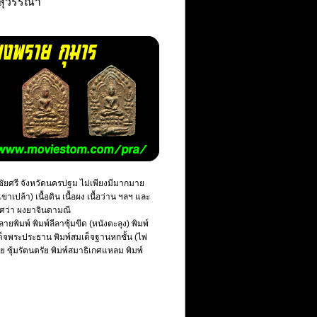
ณสุวรรณา
ัยศรี จังหวัดนครปฐม ไม่เพียงมีมากมาย
เขาเปล้า) เนื้อดิน เนื้อผง เนื้อว่าน ฯลฯ และ
็มยศว่า ผงยาจินดามณี
ยพิมพ์ พิมพ์ลีลาซุ้มขีด (หนังตะลุง) พิมพ์
เด็จพระประธาน พิมพ์สมเด็จฐานหกชั้น (ไพ่
ัย ซุ้มรัตนตรัย พิมพ์สมาธิเกศแหลม พิมพ์